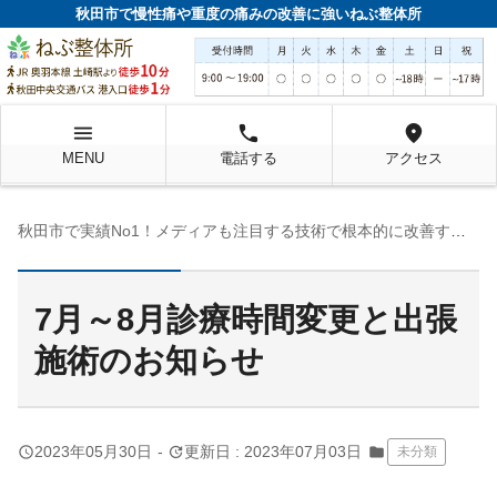
秋田市で慢性痛や重度の痛みの改善に強いねぶ整体所
menu
local_phone
location_on
MENU
電話する
アクセス
秋田市で実績No1！メディアも注目する技術で根本的に改善するねぶ整体所
7月～8月診療時間変更と出張
施術のお知らせ
query_builder
update
2023年05月30日
-
更新日 : 2023年07月03日
folder
未分類