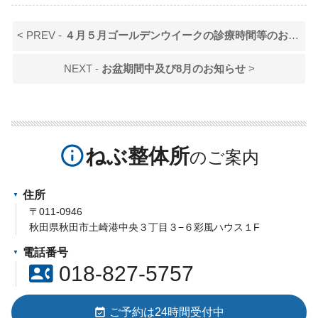
< PREV -
４月５月ゴールデンウイークの診療時間等のお知らせ
NEXT -
お盆期間中及び8月のお知らせ
>
info_outline
ねぶ整体所
住所
〒011-0946
秋田県秋田市土崎港中央３丁目３−６彩風ハウス１F
電話番号
contact_phone
018-827-5757
event_available
ご予約は24時間受付中