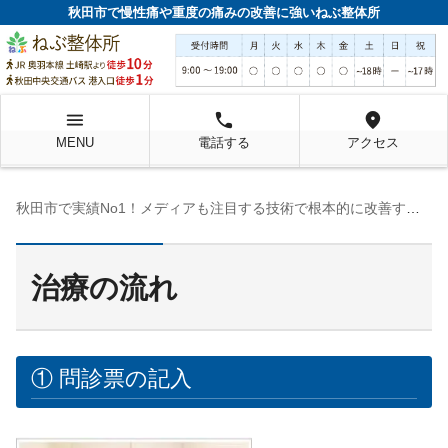
秋田市で慢性痛や重度の痛みの改善に強いねぶ整体所
menu
local_phone
location_on
MENU
電話する
アクセス
秋田市で実績No1！メディアも注目する技術で根本的に改善するねぶ整体所
治療の流れ
① 問診票の記入