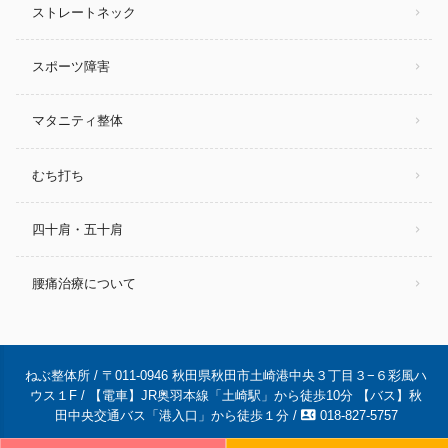
ストレートネック
スポーツ障害
マタニティ整体
むち打ち
四十肩・五十肩
腰痛治療について
ねぶ整体所 / 〒011-0946 秋田県秋田市土崎港中央３丁目３−６彩風ハ
ウス１F / 【電車】JR奥羽本線「土崎駅」から徒歩10分 【バス】秋
contact_phone
田中央交通バス「港入口」から徒歩１分 /
018-827-5757