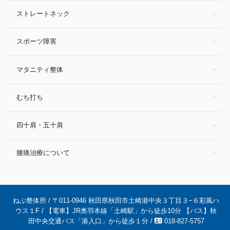
ストレートネック
スポーツ障害
マタニティ整体
むち打ち
四十肩・五十肩
腰痛治療について
ねぶ整体所 / 〒011-0946 秋田県秋田市土崎港中央３丁目３−６彩風ハ
ウス１F / 【電車】JR奥羽本線「土崎駅」から徒歩10分 【バス】秋
contact_phone
田中央交通バス「港入口」から徒歩１分 /
018-827-5757