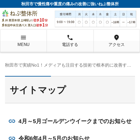
秋田市で慢性痛や重度の痛みの改善に強いねぶ整体所
menu
local_phone
location_on
MENU
電話する
アクセス
秋田市で実績No1！メディアも注目する技術で根本的に改善するねぶ整体所
サイトマップ
4月～5月ゴールデンウイークまでのお知らせ
令和6年4月～5月のお知らせ